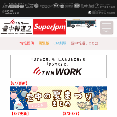
menu
情報提供
回覧板
CM劇場
豊中報道。2とは
【8/7更新】
【8/7更新】
【8/3-8/9】