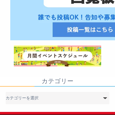
カテゴリー
カ
テ
ゴ
リ