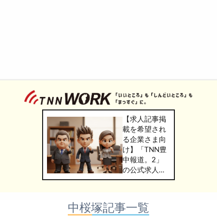
【求人記事掲
載を希望され
る企業さま向
け】「TNN豊
中報道。2」
の公式求人情
報サービス
「TNN
WORK」のご
中桜塚記事一覧
掲載につきま