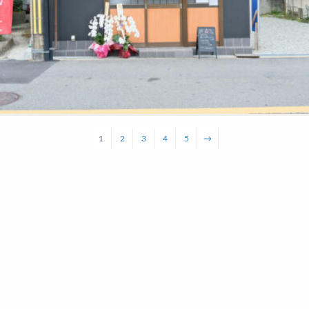
1
2
3
4
5
→