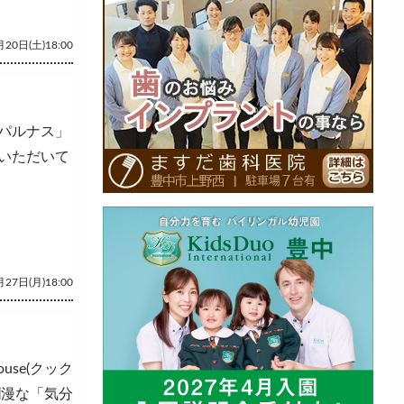
20日(土)18:00
パルナス」
いただいて
27日(月)18:00
use(クック
爛漫な「気分