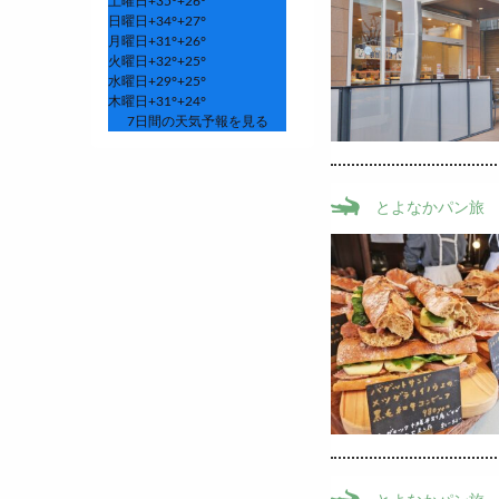
土曜日
+
35°
+
26°
日曜日
+
34°
+
27°
月曜日
+
31°
+
26°
火曜日
+
32°
+
25°
水曜日
+
29°
+
25°
木曜日
+
31°
+
24°
7日間の天気予報を見る
とよなかパン旅