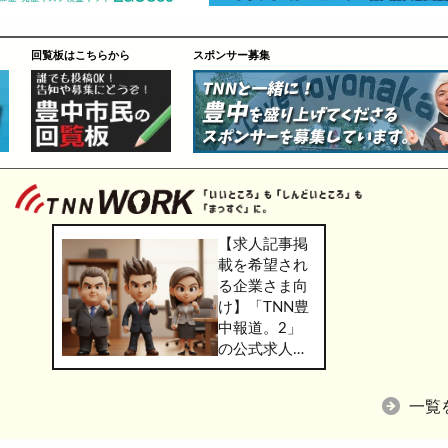
回覧板はこちらから
スポンサー募集
【求人記事掲
載を希望され
る企業さま向
け】「TNN豊
中報道。2」
の公式求人情
報サービス
「TNN
一覧
WORK」のご
掲載につきま