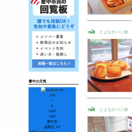
とよなかパン旅
豊中の天気
+
35
°
C
とよなかパン旅
+
36°
+
28°
豊中市
金曜日, 07