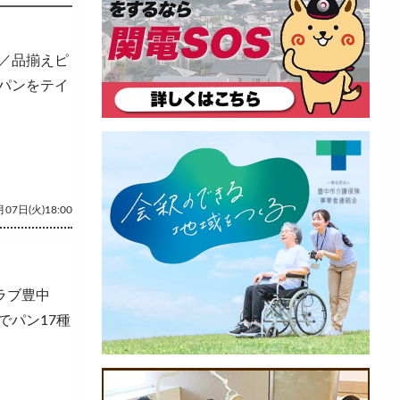
／品揃えピ
パンをテイ
07日(火)18:00
ラブ豊中
でパン17種