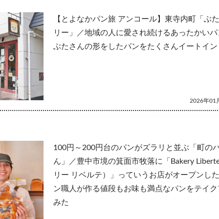
【とよなかパン旅 アンコール】東寺内町「ぶ
リー」／地域の人に愛され続けるあったかいパ
ぶたさんの形をしたパンをたくさんイートイン
2026年01月
100円～200円台のパンがズラリと並ぶ「町の
ん」／豊中市境の箕面市牧落に「Bakery Libert
リー リベルテ）」っていうお店がオープンし
ン職人が作る値段もお味も満点なパンをテイク
みた