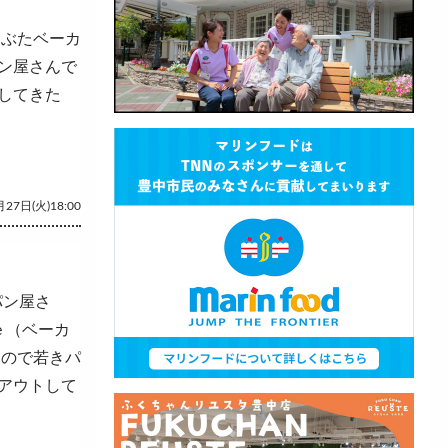
たぶたベーカ
ン屋さんで
してきた
27日(火)18:00
パン屋さ
e （ベーカ
たので若きパ
アウトして