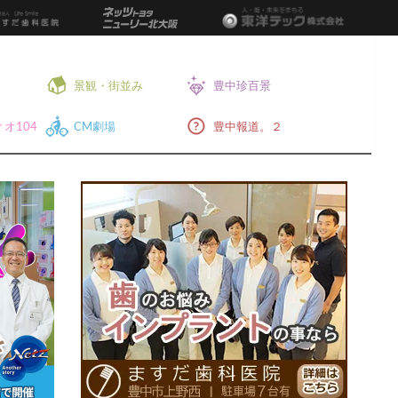
景観・街並み
豊中珍百景
オ104
CM劇場
豊中報道。２