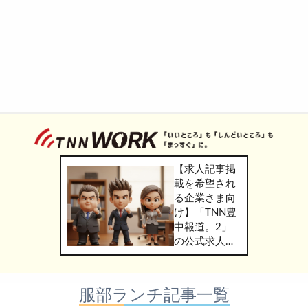
【求人記事掲
載を希望され
る企業さま向
け】「TNN豊
中報道。2」
の公式求人情
報サービス
「TNN
WORK」のご
服部ランチ記事一覧
掲載につきま