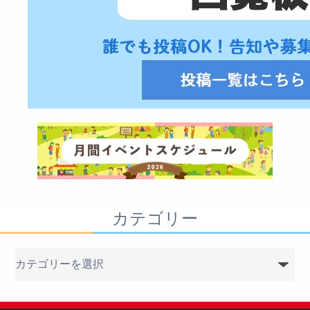
カテゴリー
カ
テ
ゴ
リ