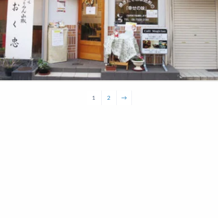
1
2
→