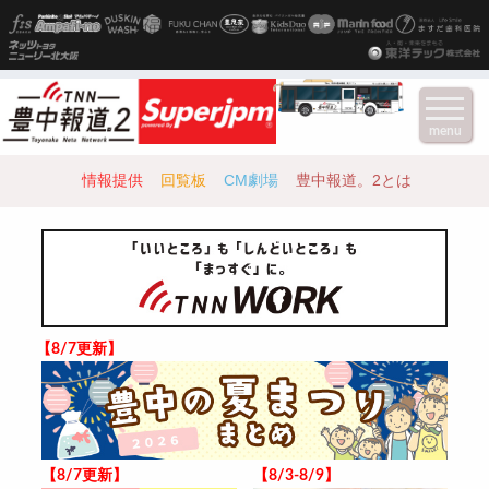
menu
情報提供
回覧板
CM劇場
豊中報道。2とは
【8/7更新】
【8/7更新】
【8/3-8/9】