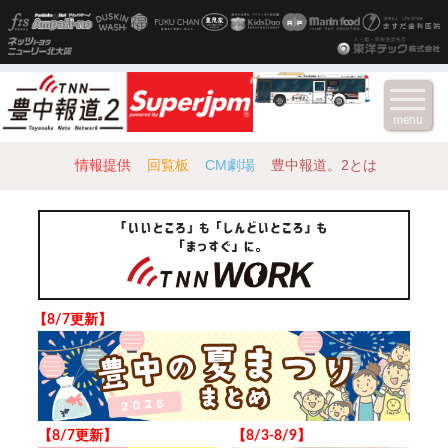
menu
情報提供
回覧板
CM劇場
豊中報道。2とは
【8/7更新】
【8/7更新】
【8/3-8/9】