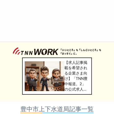
【求人記事掲
載を希望され
る企業さま向
け】「TNN豊
中報道。2」
の公式求人情
報サービス
「TNN
WORK」のご
豊中市上下水道局記事一覧
掲載につきま