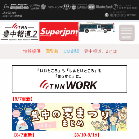
menu
情報提供
回覧板
CM劇場
豊中報道。2とは
【8/7更新】
【8/7更新】
【8/10-8/16】