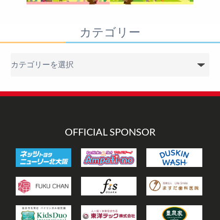
カテゴリー
カ
テ
ゴ
リ
ー
OFFICIAL SPONSOR