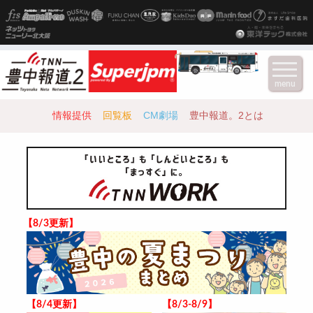
menu
情報提供
回覧板
CM劇場
豊中報道。2とは
【8/3更新】
【8/4更新】
【8/3-8/9】