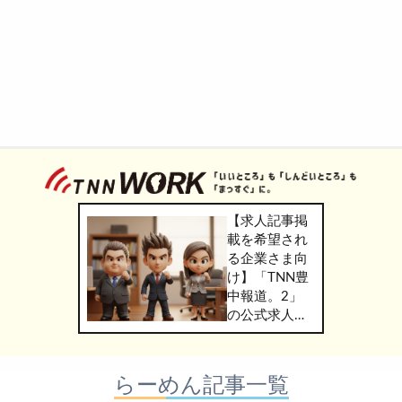
【求人記事掲
載を希望され
る企業さま向
け】「TNN豊
中報道。2」
の公式求人情
報サービス
「TNN
WORK」のご
らーめん記事一覧
掲載につきま