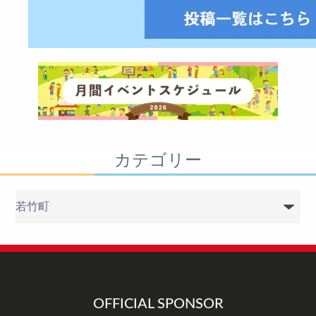
カテゴリー
カ
テ
ゴ
リ
ー
OFFICIAL SPONSOR