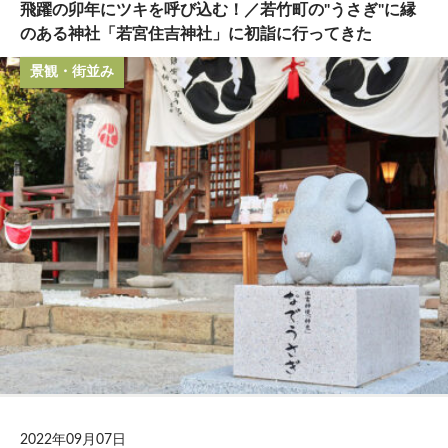
飛躍の卯年にツキを呼び込む！／若竹町の"うさぎ"に縁
のある神社「若宮住吉神社」に初詣に行ってきた
景観・街並み
2022年09月07日