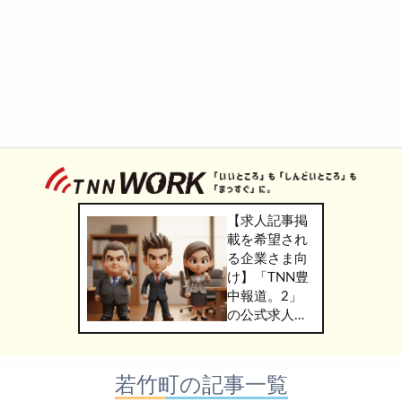
【求人記事掲
載を希望され
る企業さま向
け】「TNN豊
中報道。2」
の公式求人情
報サービス
「TNN
WORK」のご
若竹町の記事一覧
掲載につきま