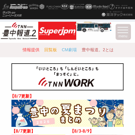
menu
情報提供
回覧板
CM劇場
豊中報道。2とは
【8/7更新】
【8/7更新】
【8/3-8/9】