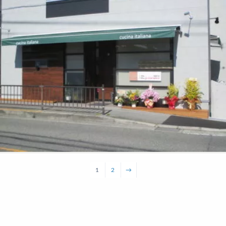
1
2
→