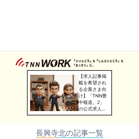
【求人記事掲
載を希望され
る企業さま向
け】「TNN豊
中報道。2」
の公式求人情
報サービス
「TNN
WORK」のご
長興寺北の記事一覧
掲載につきま