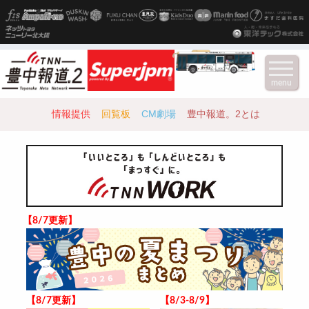
menu
情報提供
回覧板
CM劇場
豊中報道。2とは
【8/7更新】
【8/7更新】
【8/3-8/9】