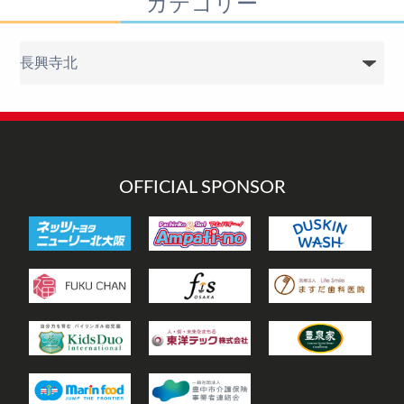
カテゴリー
カ
テ
ゴ
リ
ー
OFFICIAL SPONSOR