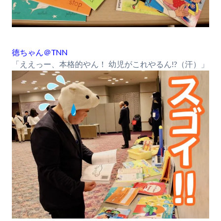
徳ちゃん＠TNN
「ええっー、本格的やん！ 幼児がこれやるん!?（汗）」