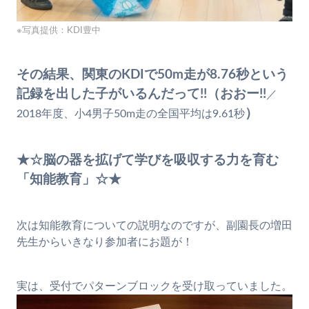
※写真提供：KDI豊中
その結果、関東のKDIで50m走が8.76秒という
記録を出した子がいるんだって!!
（おおー!!
／
）
2018年度、小4男子50m走の全国平均は9.61秒
★☆脳の器を拡げて学びを吸収する力を育む
「知能教育」☆★
次は知能教育についての説明なのですが、副園長の増田
先生からいきなり参加者にお題が！
実は、受付でパターンブロックを受け取っていました。