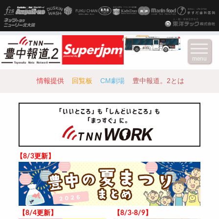
menu
情報提供
回覧板
CM劇場
豊中報道。2とは
【8/3更新】
【8/4更新】
【8/3-8/9】