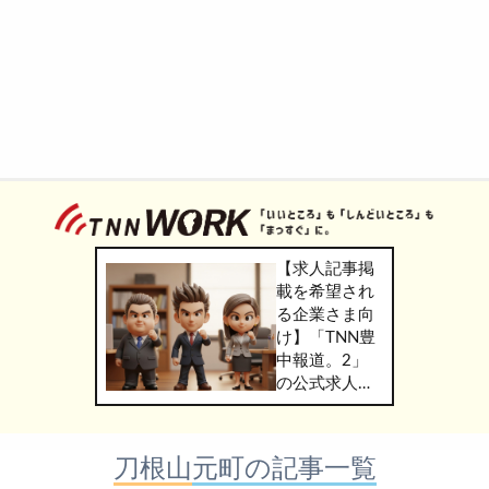
【求人記事掲
載を希望され
る企業さま向
け】「TNN豊
中報道。2」
の公式求人情
報サービス
「TNN
WORK」のご
刀根山元町の記事一覧
掲載につきま