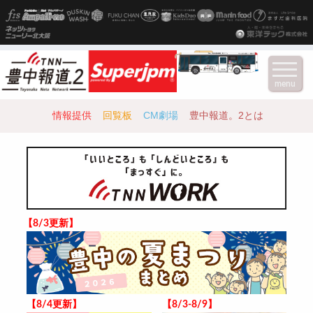
menu
情報提供
回覧板
CM劇場
豊中報道。2とは
【8/3更新】
【8/4更新】
【8/3-8/9】