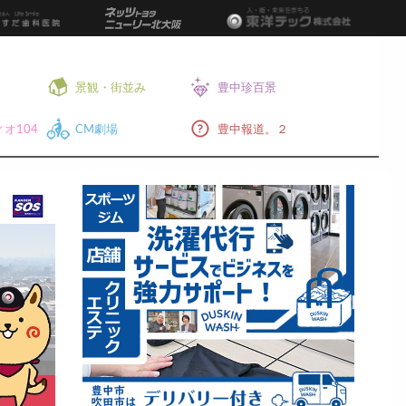
景観・街並み
豊中珍百景
オ104
CM劇場
豊中報道。２