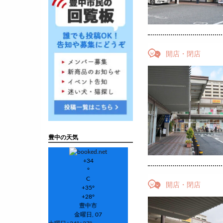
開店・閉店
豊中の天気
+
34
°
C
開店・閉店
+
35°
+
28°
豊中市
金曜日, 07