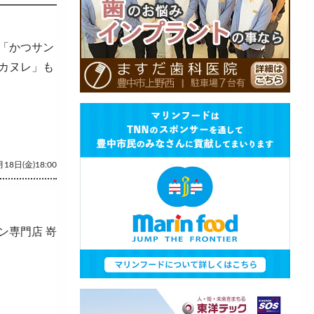
「かつサン
カヌレ」も
18日(金)18:00
ン専門店 嵜