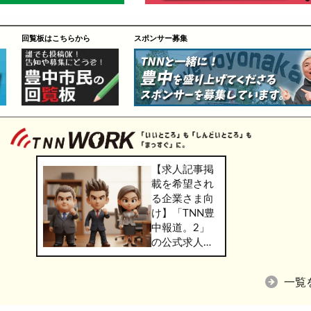
回覧板はこちらから
スポンサー募集
【求人記事掲
載を希望され
る企業さま向
け】「TNN豊
中報道。2」
の公式求人情
報サービス
「TNN
一覧
WORK」のご
掲載につきま