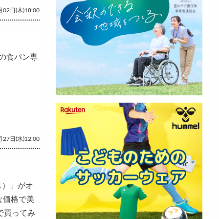
02日(木)18:00
の食パン専
27日(水)12:00
ス）」がオ
な価格で美
で買ってみ