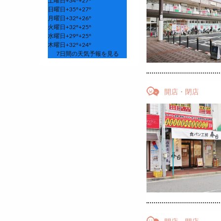
土曜日
+
34°
+
27°
日曜日
+
35°
+
27°
月曜日
+
32°
+
26°
火曜日
+
32°
+
25°
水曜日
+
29°
+
25°
木曜日
+
32°
+
24°
7日間の天気予報を見る
開店・閉店