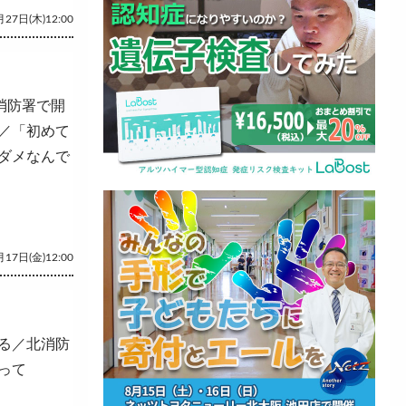
27日(木)12:00
消防署で開
／「初めて
ダメなんで
17日(金)12:00
る／北消防
って