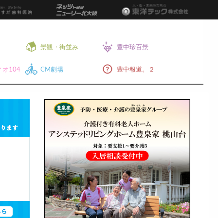
景観・街並み
豊中珍百景
オ104
CM劇場
豊中報道。２