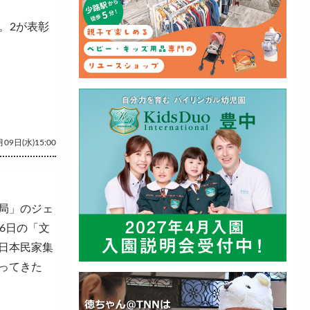
。2が表彰
09日(水)15:00
局」のジェ
6日の「文
日本民家集
ってきた