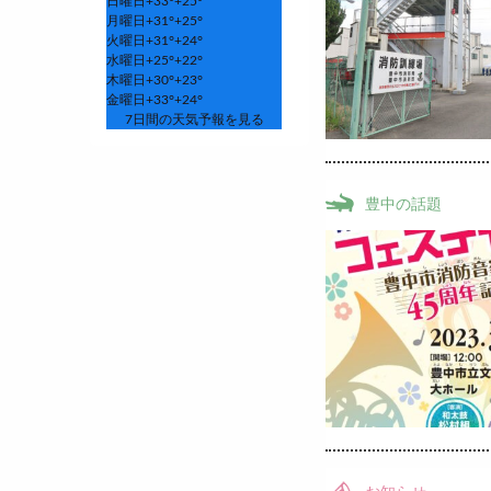
日曜日
+
33°
+
25°
月曜日
+
31°
+
25°
火曜日
+
31°
+
24°
水曜日
+
25°
+
22°
木曜日
+
30°
+
23°
金曜日
+
33°
+
24°
7日間の天気予報を見る
豊中の話題