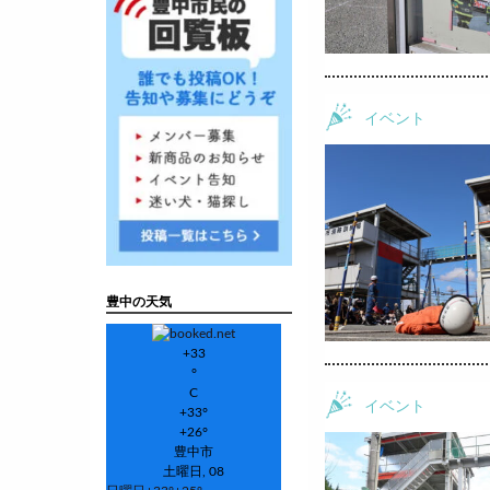
イベント
豊中の天気
+
33
°
C
イベント
+
33°
+
26°
豊中市
土曜日, 08