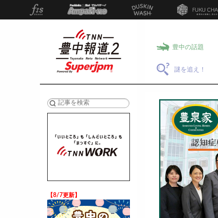
豊中の話題
謎を追え！
検索
【8/7更新】