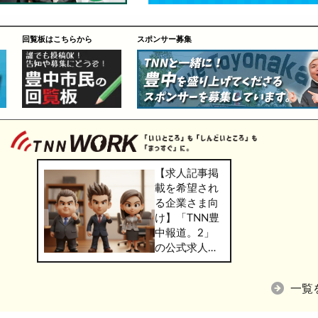
回覧板はこちらから
スポンサー募集
【求人記事掲
載を希望され
る企業さま向
け】「TNN豊
中報道。2」
の公式求人情
報サービス
「TNN
一覧
WORK」のご
掲載につきま