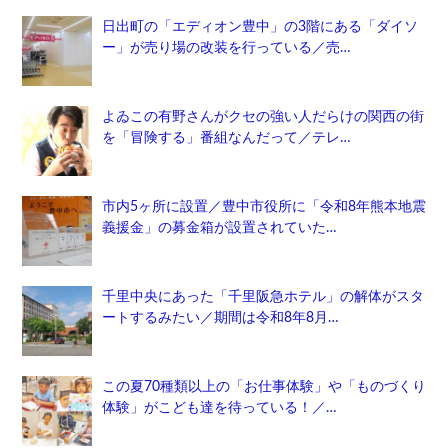
日出町の「エディオン豊中」の3階にある「ダイソ
ー」が売り場の改装を行っている／売…
よゐこの有野さんがクセの強い人だらけの関西の街
を「冒険する」番組なんだって／テレ…
市内5ヶ所に設置／豊中市役所に「令和8年熊本地震
義援金」の募金箱が設置されていた…
千里中央にあった「千里阪急ホテル」の解体がスタ
ートするみたい／期間は令和8年8月…
この夏70種類以上の「お仕事体験」や「ものづくり
体験」がこども達を待っている！／…