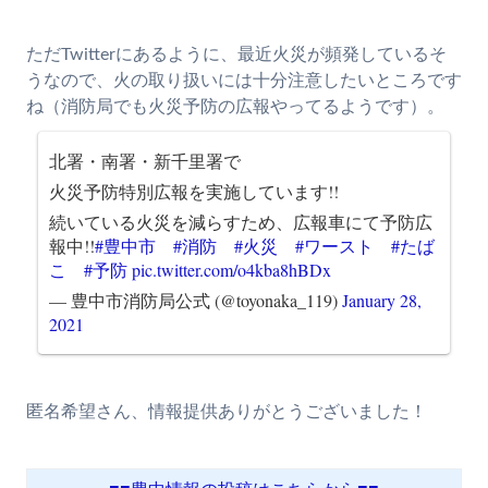
ただTwitterにあるように、最近火災が頻発しているそ
うなので、火の取り扱いには十分注意したいところです
ね（消防局でも火災予防の広報やってるようです）。
北署・南署・新千里署で
火災予防特別広報を実施しています!!
続いている火災を減らすため、広報車にて予防広
報中!!
#豊中市
#消防
#火災
#ワースト
#たば
こ
#予防
pic.twitter.com/o4kba8hBDx
— 豊中市消防局公式 (@toyonaka_119)
January 28,
2021
匿名希望さん、情報提供ありがとうございました！