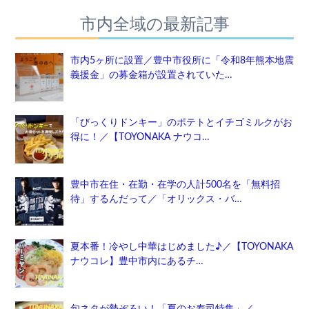
市内全域の最新記事
市内5ヶ所に設置／豊中市役所に「令和8年熊本地震
義援金」の募金箱が設置されていた…
「びっくりドンキー」のポテトとイチゴミルクがお
得に！／【TOYONAKA ナウコ…
豊中市在住・在勤・在学の人計500名を「無料招
待」するんだって／「オリックス・バ…
夏本番！冷やし中華はじめました♪／【TOYONAKA
ナウコレ】豊中市内にあるチ…
旬ネタが勢ぞろい！「夏のお寿司特集」／