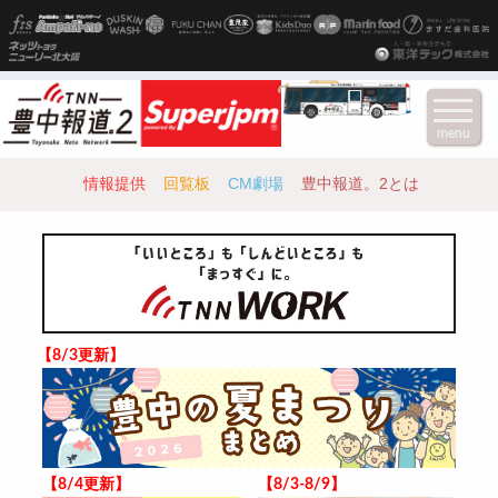
menu
情報提供
回覧板
CM劇場
豊中報道。2とは
【8/3更新】
【8/4更新】
【8/3-8/9】