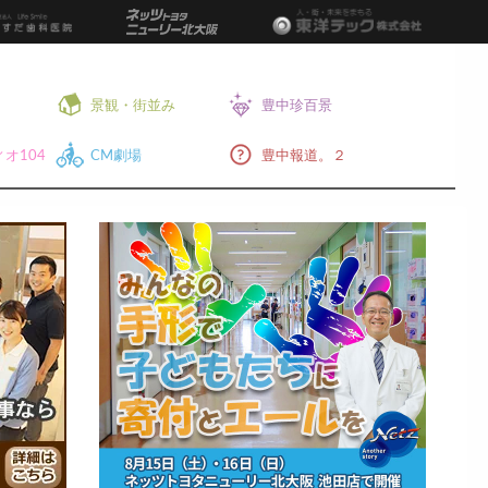
景観・街並み
豊中珍百景
オ104
CM劇場
豊中報道。２