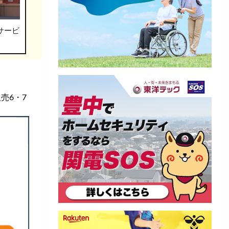
サービ
売6・7