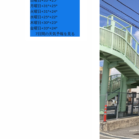
日曜日
+
33°
+
25°
月曜日
+
31°
+
25°
火曜日
+
31°
+
24°
水曜日
+
25°
+
22°
木曜日
+
30°
+
23°
金曜日
+
33°
+
24°
7日間の天気予報を見る