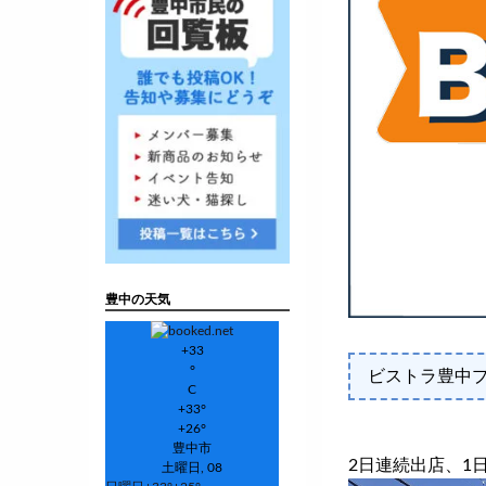
豊中の天気
+
33
°
ビストラ豊中
C
+
33°
+
26°
豊中市
2日連続出店、1
土曜日, 08