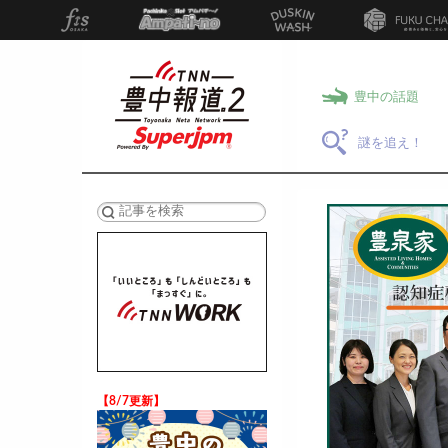
豊中の話題
謎を追え！
検索
【8/7更新】