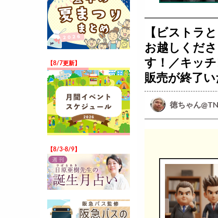
【ビストラと
お越しくださ
す！／キッチ
【8/7更新】
販売が終了い
徳ちゃん@TN
【8/3-8/9】