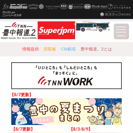
menu
情報提供
回覧板
CM劇場
豊中報道。2とは
【8/7更新】
【8/7更新】
【8/3-8/9】