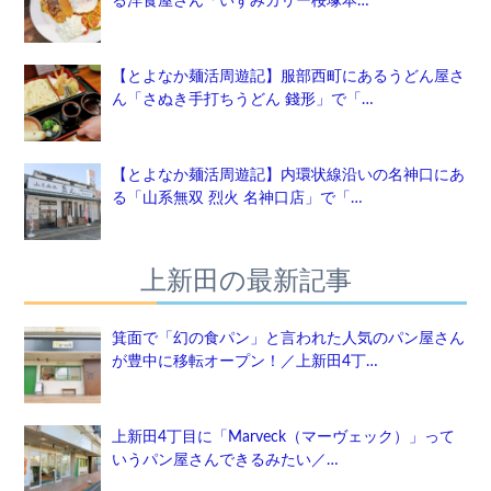
る洋食屋さん「いずみカリー桜塚本…
【とよなか麺活周遊記】服部西町にあるうどん屋さ
ん「さぬき手打ちうどん 錢形」で「…
【とよなか麺活周遊記】内環状線沿いの名神口にあ
る「山系無双 烈火 名神口店」で「…
上新田の最新記事
箕面で「幻の食パン」と言われた人気のパン屋さん
が豊中に移転オープン！／上新田4丁…
上新田4丁目に「Marveck（マーヴェック）」って
いうパン屋さんできるみたい／…