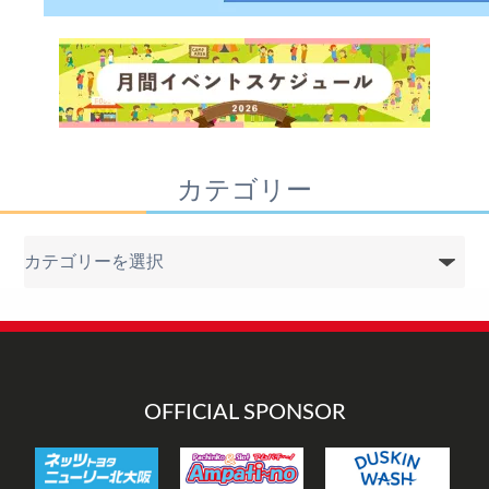
カテゴリー
カ
テ
ゴ
リ
ー
OFFICIAL SPONSOR