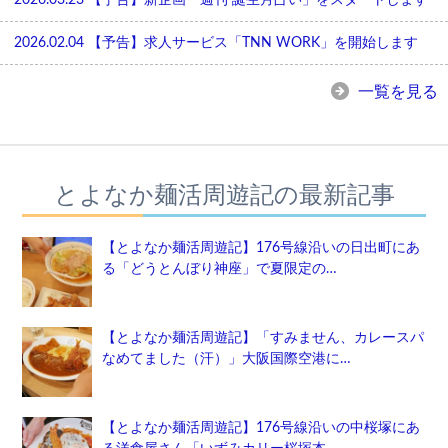
2026.03.23
【予告】新企画「週刊 誕生月占い」をスタートします
2026.02.04
【予告】求人サービス「TNN WORK」を開始します
一覧を見る
とよなか麺活周遊記の最新記事
【とよなか麺活周遊記】176号線沿いの日出町にあ
る「どうとんぼり神座」で夏限定の…
【とよなか麺活周遊記】「すみません、カレースパ
なめてました（汗）」大阪国際空港に…
【とよなか麺活周遊記】176号線沿いの中桜塚にあ