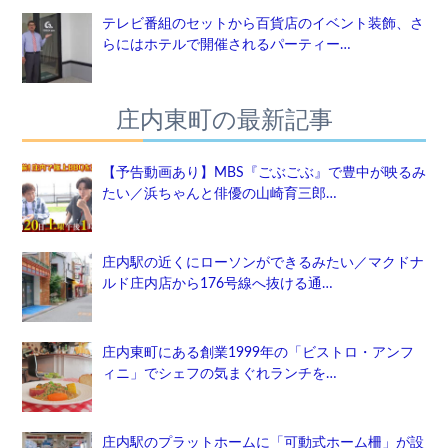
テレビ番組のセットから百貨店のイベント装飾、さ
らにはホテルで開催されるパーティー…
庄内東町の最新記事
【予告動画あり】MBS『ごぶごぶ』で豊中が映るみ
たい／浜ちゃんと俳優の山崎育三郎…
庄内駅の近くにローソンができるみたい／マクドナ
ルド庄内店から176号線へ抜ける通…
庄内東町にある創業1999年の「ビストロ・アンフ
ィニ」でシェフの気まぐれランチを…
庄内駅のプラットホームに「可動式ホーム柵」が設