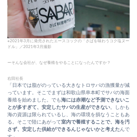
※2021年3月に発売されたエースコックの「さばを味わうコク塩ヌー
ドル」／2021年3月撮影
ーそんな会社が、なぜ養殖をやることになったんですか？
右田社長
「日本では脂がのっている大きなトロサバの漁獲量が減
っています。そこでまずは和歌山県串本町でサバの海面
養殖を始めました。でも
海には赤潮など予測できないこ
とが多すぎて、安定したサバの生産ができない
。しかも
海の資源は限られているし、海の環境を損なうこともあ
る。そこで陸にあがって
室内で養殖することで、海を汚
さず、安定した供給ができるんじゃないかと考えた
んで
す」