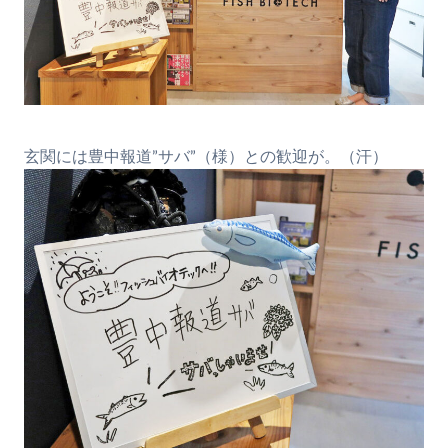
玄関には豊中報道”サバ”（様）との歓迎が。（汗）