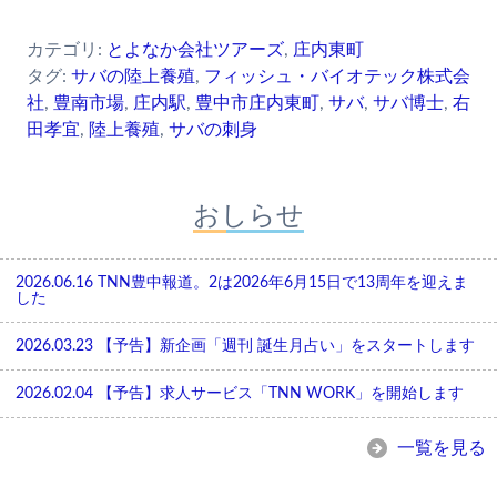
カテゴリ:
とよなか会社ツアーズ
,
庄内東町
タグ:
サバの陸上養殖
,
フィッシュ・バイオテック株式会
社
,
豊南市場
,
庄内駅
,
豊中市庄内東町
,
サバ
,
サバ博士
,
右
田孝宜
,
陸上養殖
,
サバの刺身
おしらせ
2026.06.16
TNN豊中報道。2は2026年6月15日で13周年を迎えま
した
2026.03.23
【予告】新企画「週刊 誕生月占い」をスタートします
2026.02.04
【予告】求人サービス「TNN WORK」を開始します
一覧を見る