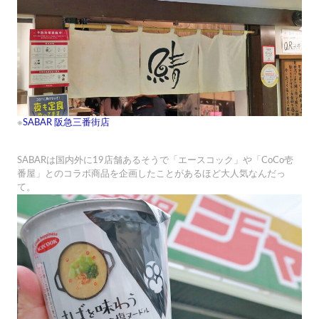
※
SABAR 阪急三番街店
SABARは国内外に19店舗あるそうで「エースコック」や「CoCo壱
番屋」とのコラボ商品を企画したことがあるほど大人気なんだっ
て。