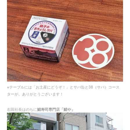
※テーブルには「お土産にどうぞ！」とサバ缶と38（サバ）コース
ターが。ありがとうございます！
右田社長はのちに
鯖寿司専門店「鯖や」