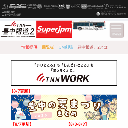
menu
情報提供
回覧板
CM劇場
豊中報道。2とは
【8/7更新】
【8/7更新】
【8/3-8/9】