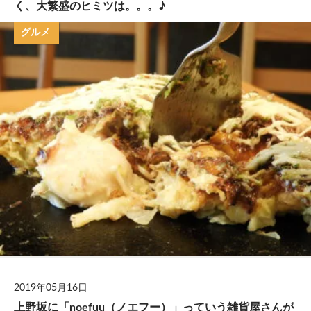
く、大繁盛のヒミツは。。。♪
グルメ
2019年05月16日
上野坂に「noefuu（ノエフー）」っていう雑貨屋さんが