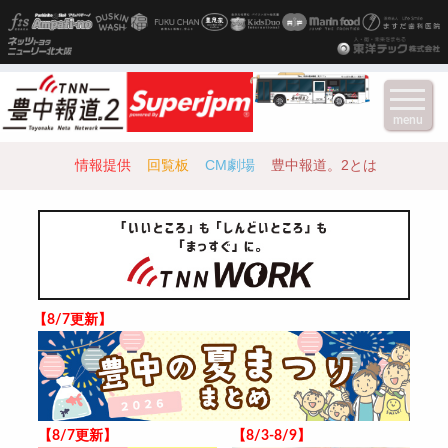
menu
情報提供
回覧板
CM劇場
豊中報道。2とは
【8/7更新】
【8/7更新】
【8/3-8/9】