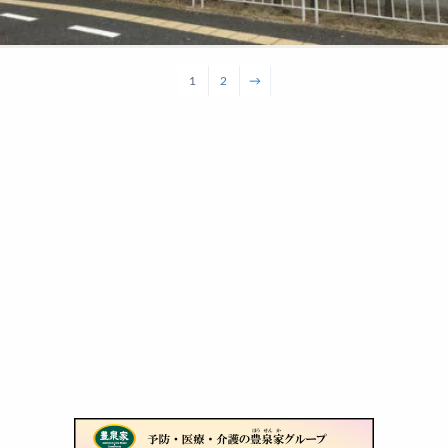
1
2
→