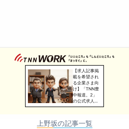
【求人記事掲
載を希望され
る企業さま向
け】「TNN豊
中報道。2」
の公式求人情
報サービス
「TNN
WORK」のご
上野坂の記事一覧
掲載につきま