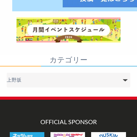
カテゴリー
カ
テ
ゴ
リ
ー
OFFICIAL SPONSOR