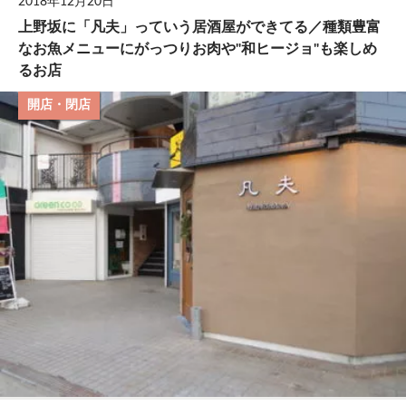
2018年12月20日
上野坂に「凡夫」っていう居酒屋ができてる／種類豊富
なお魚メニューにがっつりお肉や"和ヒージョ"も楽しめ
るお店
開店・閉店