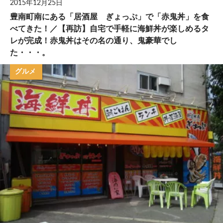
2015年12月25日
豊南町南にある「居酒屋 ぎょっぷ」で「赤鬼丼」を食
べてきた！／【再訪】自宅で手軽に海鮮丼が楽しめるタ
レが完成！赤鬼丼はその名の通り、鬼豪華でし
た・・・。
グルメ