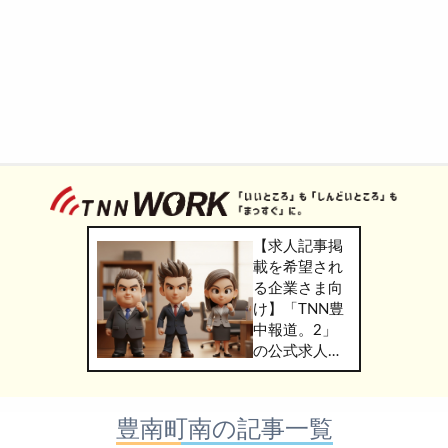
【求人記事掲
載を希望され
る企業さま向
け】「TNN豊
中報道。2」
の公式求人情
報サービス
「TNN
WORK」のご
豊南町南の記事一覧
掲載につきま