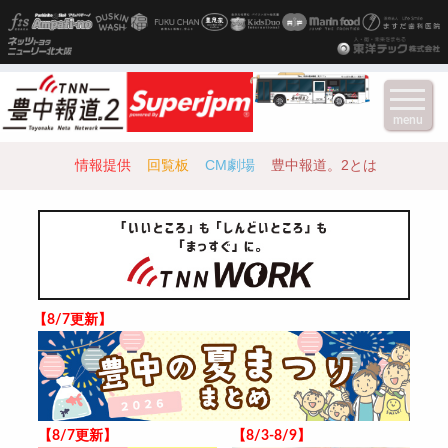
menu
情報提供
回覧板
CM劇場
豊中報道。2とは
【8/7更新】
【8/7更新】
【8/3-8/9】