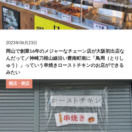
2023年06月23日
岡山で創業16年のメジャーなチェーン店が大阪初出店な
んだって／神崎刀根山線沿い豊南町南に「鳥周（とりし
ゅう）」っていう串焼きローストチキンのお店ができる
みたい
開店・閉店