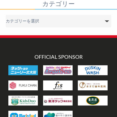
カテゴリー
カ
テ
ゴ
リ
ー
OFFICIAL SPONSOR