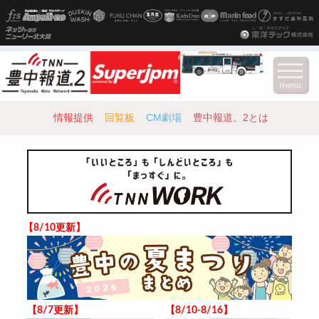
menu
情報提供
回覧板
CM劇場
豊中報道。2とは
【8/10更新】
【8/7更新】
【8/10-8/16】