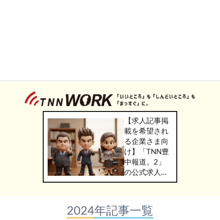
【求人記事掲
載を希望され
る企業さま向
け】「TNN豊
中報道。2」
の公式求人情
報サービス
「TNN
WORK」のご
2024年記事一覧
掲載につきま