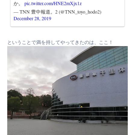
か。
pic.twitter.com/HNE2mXjx1z
— TNN 豊中報道。2 (@TNN_toyo_hodo2)
December 28, 2019
ということで満を持してやってきたのは、ここ！