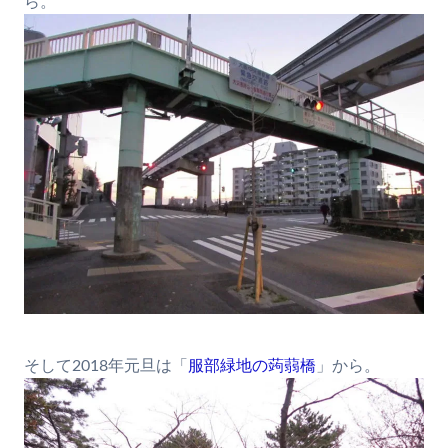
ら。
そして2018年元旦は「
服部緑地の蒟蒻橋
」から。