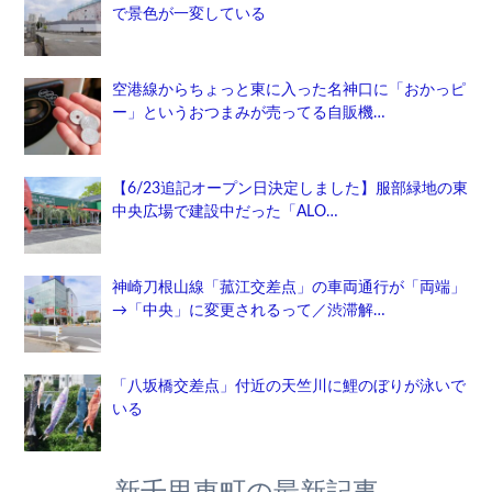
で景色が一変している
空港線からちょっと東に入った名神口に「おかっピ
ー」というおつまみが売ってる自販機…
【6/23追記オープン日決定しました】服部緑地の東
中央広場で建設中だった「ALO…
神崎刀根山線「菰江交差点」の車両通行が「両端」
→「中央」に変更されるって／渋滞解…
「八坂橋交差点」付近の天竺川に鯉のぼりが泳いで
いる