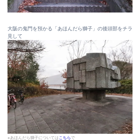
大阪の鬼門を預かる「あほんだら獅子」の後頭部をチラ
見して
※あほんだら獅子については
こちら
で