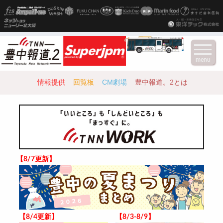
menu
情報提供
回覧板
CM劇場
豊中報道。2とは
【8/7更新】
【8/4更新】
【8/3-8/9】