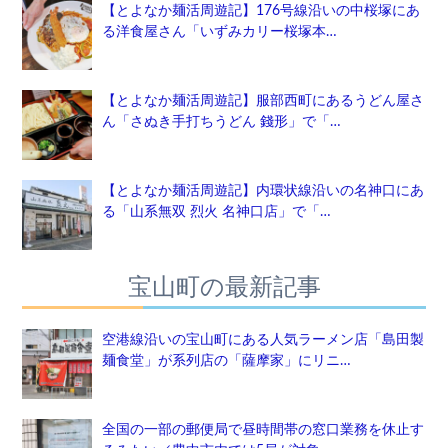
【とよなか麺活周遊記】176号線沿いの中桜塚にあ
る洋食屋さん「いずみカリー桜塚本…
【とよなか麺活周遊記】服部西町にあるうどん屋さ
ん「さぬき手打ちうどん 錢形」で「…
【とよなか麺活周遊記】内環状線沿いの名神口にあ
る「山系無双 烈火 名神口店」で「…
宝山町の最新記事
空港線沿いの宝山町にある人気ラーメン店「島田製
麺食堂」が系列店の「薩摩家」にリニ…
全国の一部の郵便局で昼時間帯の窓口業務を休止す