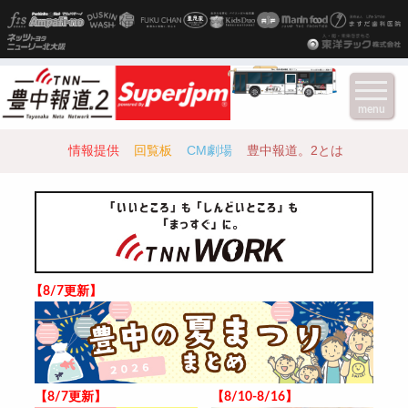
menu
情報提供
回覧板
CM劇場
豊中報道。2とは
【8/7更新】
【8/7更新】
【8/10-8/16】