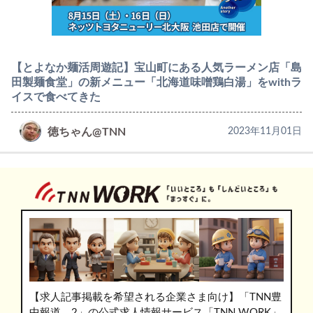
【とよなか麺活周遊記】宝山町にある人気ラーメン店「島
田製麺食堂」の新メニュー「北海道味噌鶏白湯」をwithラ
イスで食べてきた
徳ちゃん@TNN
2023年11月01日
【求人記事掲載を希望される企業さま向け】「TNN豊
中報道。2」の公式求人情報サービス「TNN WORK」