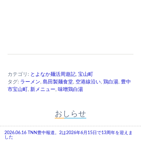
カテゴリ:
とよなか麺活周遊記
,
宝山町
タグ:
ラーメン
,
島田製麺食堂
,
空港線沿い
,
鶏白湯
,
豊中
市宝山町
,
新メニュー
,
味噌鶏白湯
おしらせ
2026.06.16
TNN豊中報道。2は2026年6月15日で13周年を迎えま
した