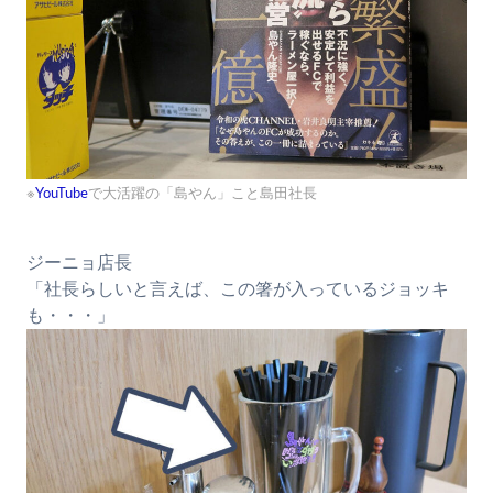
※
YouTube
で大活躍の「島やん」こと島田社長
ジーニョ店長
「社長らしいと言えば、この箸が入っているジョッキ
も・・・」