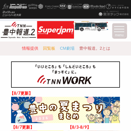
menu
情報提供
回覧板
CM劇場
豊中報道。2とは
【8/7更新】
【8/7更新】
【8/3-8/9】