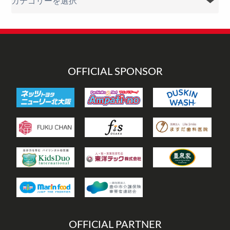
テ
ゴ
リ
ー
OFFICIAL SPONSOR
OFFICIAL PARTNER