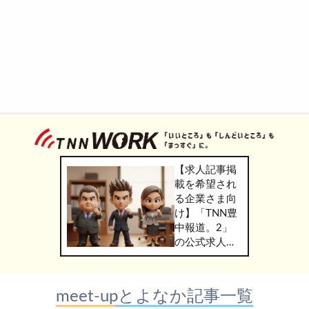
【求人記事掲
載を希望され
る企業さま向
け】「TNN豊
中報道。2」
の公式求人情
報サービス
「TNN
WORK」のご
meet-upとよなか記事一覧
掲載につきま