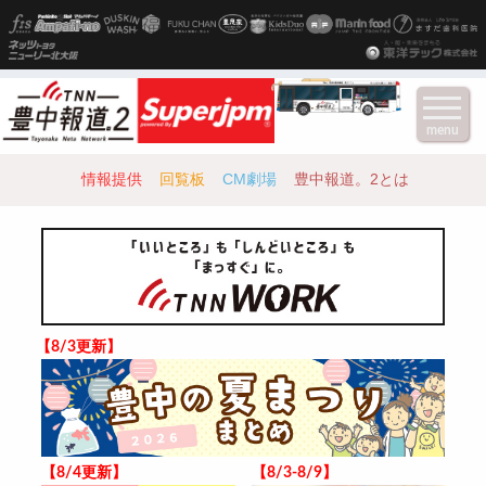
menu
情報提供
回覧板
CM劇場
豊中報道。2とは
【8/3更新】
【8/4更新】
【8/3-8/9】