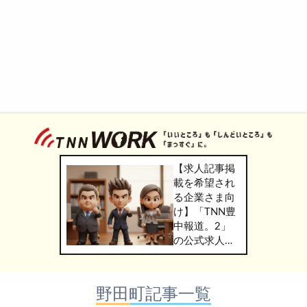
【求人記事掲
載を希望され
る企業さま向
け】「TNN豊
中報道。2」
の公式求人情
報サービス
「TNN
WORK」のご
野田町記事一覧
掲載につきま