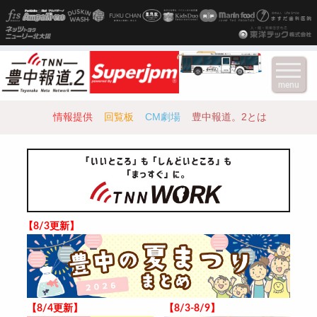
menu
情報提供
回覧板
CM劇場
豊中報道。2とは
【8/3更新】
【8/4更新】
【8/3-8/9】