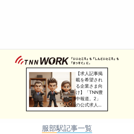
【求人記事掲
載を希望され
る企業さま向
け】「TNN豊
中報道。2」
の公式求人情
報サービス
「TNN
WORK」のご
服部駅記事一覧
掲載につきま