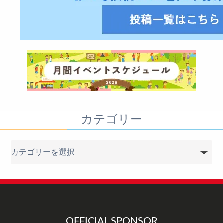
カテゴリー
カ
テ
ゴ
リ
ー
OFFICIAL SPONSOR