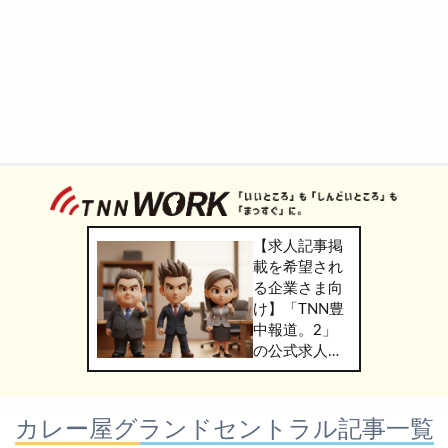
【求人記事掲
載を希望され
る企業さま向
け】「TNN豊
中報道。2」
の公式求人情
報サービス
「TNN
WORK」のご
カレー屋グランドセントラル記事一覧
掲載につきま