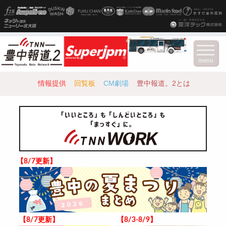
menu
情報提供
回覧板
CM劇場
豊中報道。2とは
【8/7更新】
【8/7更新】
【8/3-8/9】