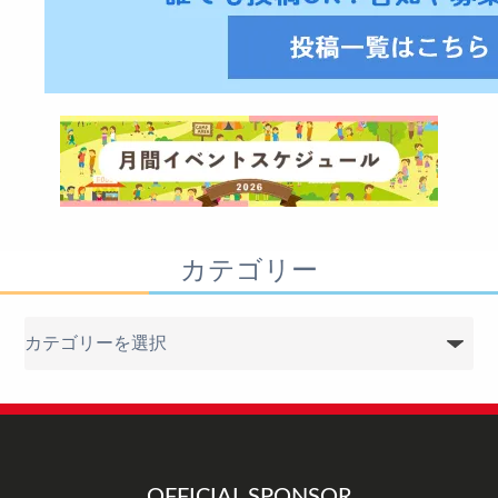
カテゴリー
カ
テ
ゴ
リ
ー
OFFICIAL SPONSOR