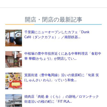
開店・閉店の最新記事
千里園にニューオープンしたカフェ「Dunk
Café（ダンクカフェ）」／南部鉄器…
中桜塚の豊中市役所近くにある中華料理店「食彩中
華 華蝶(かちょう)」が閉店してい…
箕面街道（豊中亀岡線）沿いの柴原町に「旬菜 笑
(しゅんさい わら)」っていう和食…
焼肉店「肉処 倉（くら）」の跡地／ロマンチック
街道沿いの桜の町に「FIT PLA…