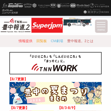
menu
情報提供
回覧板
CM劇場
豊中報道。2とは
【8/7更新】
【8/7更新】
【8/3-8/9】