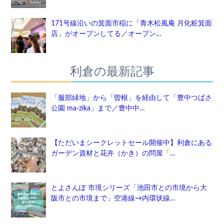
171号線沿いの箕面市稲に「青木松風庵 月化粧箕面
店」がオープンしてる／オープン…
利倉の最新記事
「服部緑地」から「曽根」を経由して「豊中つばさ
公園 ma-zika」まで／豊中中…
【ただいまシークレットセール開催中】利倉にある
ガーデン資材と花卉（かき）の問屋「…
とよさんぽ 市境シリーズ「池田市との市境から大
阪市との市境まで」空港線→内環状線…