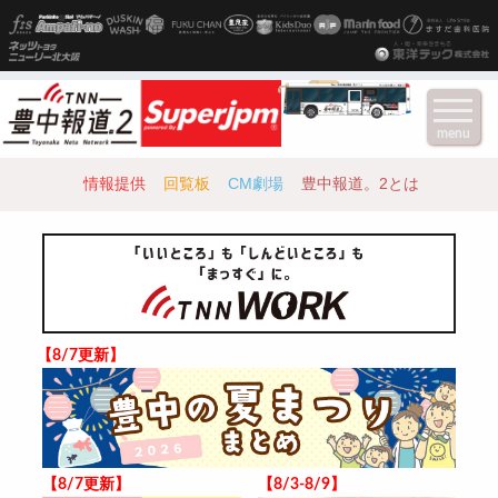
menu
情報提供
回覧板
CM劇場
豊中報道。2とは
【8/7更新】
【8/7更新】
【8/3-8/9】