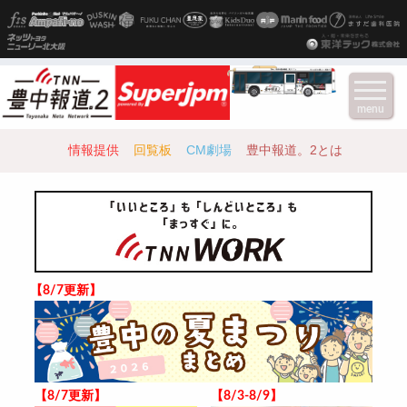
menu
情報提供
回覧板
CM劇場
豊中報道。2とは
【8/7更新】
【8/7更新】
【8/3-8/9】