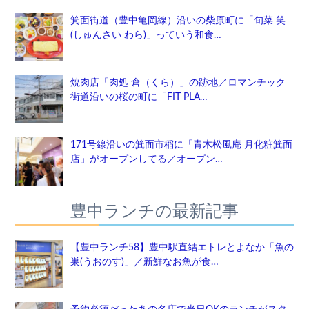
箕面街道（豊中亀岡線）沿いの柴原町に「旬菜 笑
(しゅんさい わら)」っていう和食…
焼肉店「肉処 倉（くら）」の跡地／ロマンチック
街道沿いの桜の町に「FIT PLA…
171号線沿いの箕面市稲に「青木松風庵 月化粧箕面
店」がオープンしてる／オープン…
豊中ランチの最新記事
【豊中ランチ58】豊中駅直結エトレとよなか「魚の
巣(うおのす)」／新鮮なお魚が食…