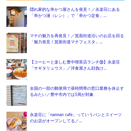
隠れ家的な串かつ屋さんを発見！／永楽荘にある
「串かつ漣（レン）」で「串かつ定食」…
マチの魅力を再発見！／箕面街道沿いのお店を回る
「魅力発見！箕面街道マチフェスタ」…
【コーヒーと楽しむ豊中喫茶店ランチ㊳】永楽荘
「サギタリュウス」／洋食屋さん顔負け…
全国の一部の郵便局で昼時間帯の窓口業務を休止す
るみたい／豊中市内では5局が対象
永楽荘に「nannan cafe」っていうパンとスイーツ
のお店がオープンしてる／…