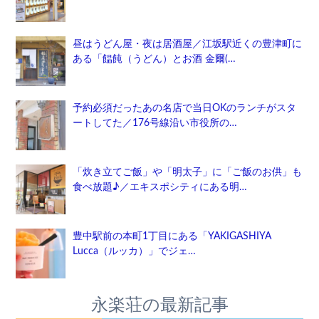
昼はうどん屋・夜は居酒屋／江坂駅近くの豊津町に
ある「饂飩（うどん）とお酒 金爾(…
予約必須だったあの名店で当日OKのランチがスタ
ートしてた／176号線沿い市役所の…
「炊き立てご飯」や「明太子」に「ご飯のお供」も
食べ放題♪／エキスポシティにある明…
豊中駅前の本町1丁目にある「YAKIGASHIYA
Lucca（ルッカ）」でジェ…
永楽荘の最新記事