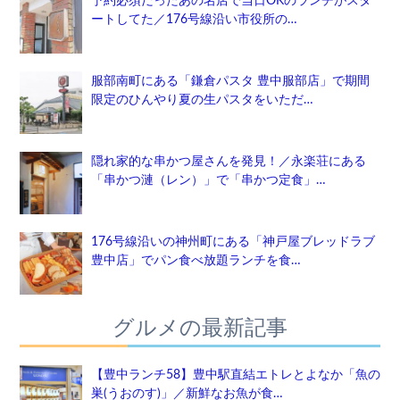
予約必須だったあの名店で当日OKのランチがスタ
ートしてた／176号線沿い市役所の…
服部南町にある「鎌倉パスタ 豊中服部店」で期間
限定のひんやり夏の生パスタをいただ…
隠れ家的な串かつ屋さんを発見！／永楽荘にある
「串かつ漣（レン）」で「串かつ定食」…
176号線沿いの神州町にある「神戸屋ブレッドラブ
豊中店」でパン食べ放題ランチを食…
グルメの最新記事
【豊中ランチ58】豊中駅直結エトレとよなか「魚の
巣(うおのす)」／新鮮なお魚が食…