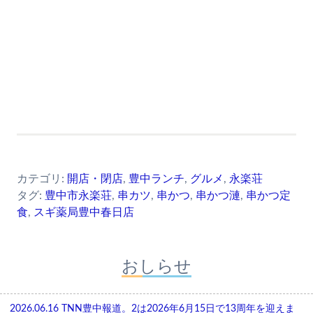
カテゴリ:
開店・閉店
,
豊中ランチ
,
グルメ
,
永楽荘
タグ:
豊中市永楽荘
,
串カツ
,
串かつ
,
串かつ漣
,
串かつ定
食
,
スギ薬局豊中春日店
おしらせ
2026.06.16
TNN豊中報道。2は2026年6月15日で13周年を迎えま