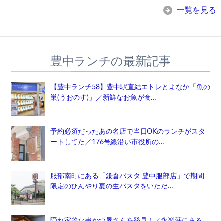
一覧を見る
豊中ランチの最新記事
【豊中ランチ58】豊中駅直結エトレとよなか「魚の
巣(うおのす)」／新鮮なお魚が食…
予約必須だったあの名店で当日OKのランチがスタ
ートしてた／176号線沿い市役所の…
服部南町にある「鎌倉パスタ 豊中服部店」で期間
限定のひんやり夏の生パスタをいただ…
隠れ家的な串かつ屋さんを発見！／永楽荘にある