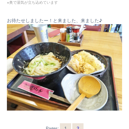
※奥で湯気が立ち込めています
お待たせしましたー！と来ました、来ました♪
Pages:
1
2