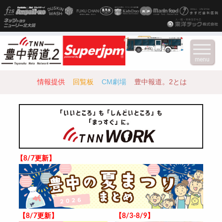
menu
情報提供
回覧板
CM劇場
豊中報道。2とは
【8/7更新】
【8/7更新】
【8/3-8/9】