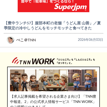
【豊中ランチ57】服部本町の老舗「うどん屋 山善」／夏
季限定の冷やしうどんをモッチモッチと食べてきた
ぺこ＠TNN
2026年06月03日
【求人記事掲載を希望される企業さま向け】「TNN豊
中報道。2」の公式求人情報サービス「TNN WORK」