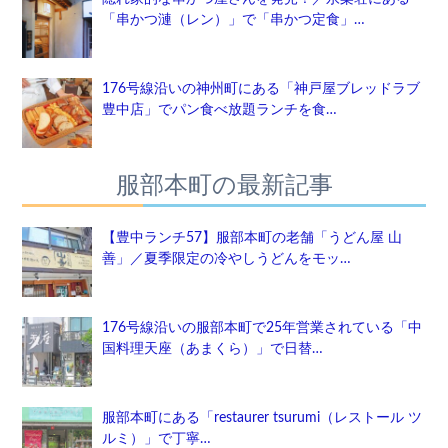
「串かつ漣（レン）」で「串かつ定食」…
176号線沿いの神州町にある「神戸屋ブレッドラブ
豊中店」でパン食べ放題ランチを食…
服部本町の最新記事
【豊中ランチ57】服部本町の老舗「うどん屋 山
善」／夏季限定の冷やしうどんをモッ…
176号線沿いの服部本町で25年営業されている「中
国料理天座（あまくら）」で日替…
服部本町にある「restaurer tsurumi（レストール ツ
ルミ）」で丁寧…