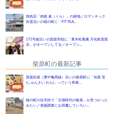
焼肉店「肉処 倉（くら）」の跡地／ロマンチック
街道沿いの桜の町に「FIT PLA…
171号線沿いの箕面市稲に「青木松風庵 月化粧箕面
店」がオープンしてる／オープン…
柴原町の最新記事
箕面街道（豊中亀岡線）沿いの柴原町に「旬菜 笑
(しゅんさい わら)」っていう和食…
桜の町の住宅街で「古墳時代の集落」が見つかった
みたい／発掘調査にお邪魔していろい…