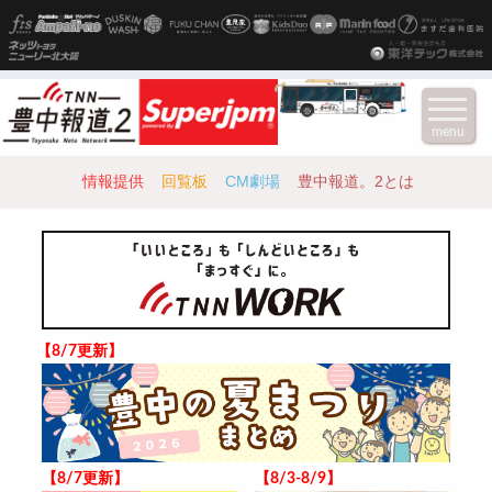
menu
情報提供
回覧板
CM劇場
豊中報道。2とは
【8/7更新】
【8/7更新】
【8/3-8/9】