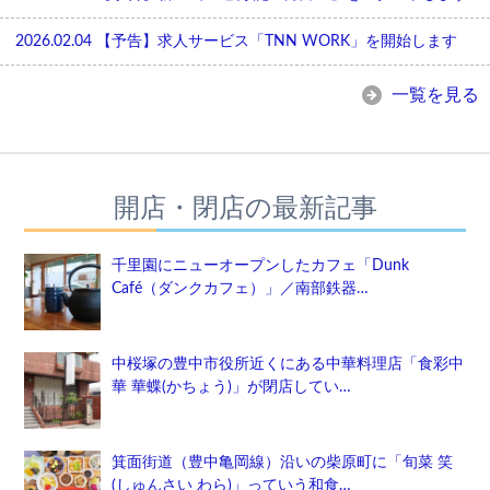
2026.02.04
【予告】求人サービス「TNN WORK」を開始します
一覧を見る
開店・閉店の最新記事
千里園にニューオープンしたカフェ「Dunk
Café（ダンクカフェ）」／南部鉄器…
中桜塚の豊中市役所近くにある中華料理店「食彩中
華 華蝶(かちょう)」が閉店してい…
箕面街道（豊中亀岡線）沿いの柴原町に「旬菜 笑
(しゅんさい わら)」っていう和食…