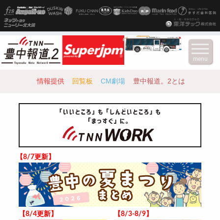
menu
情報提供
回覧板
CM劇場
豊中報道。2とは
【8/7更新】
【8/4更新】
【8/3-8/9】