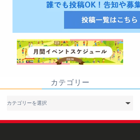
カテゴリー
カ
テ
ゴ
リ
ー