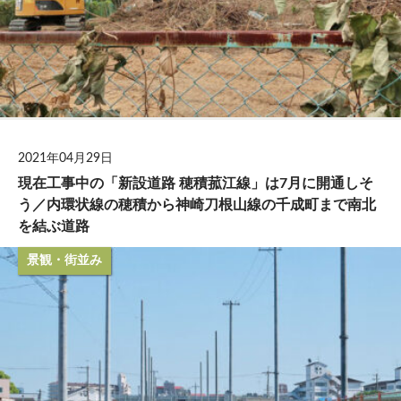
2021年04月29日
現在工事中の「新設道路 穂積菰江線」は7月に開通しそ
う／内環状線の穂積から神崎刀根山線の千成町まで南北
を結ぶ道路
景観・街並み