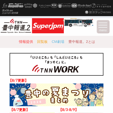
menu
情報提供
回覧板
CM劇場
豊中報道。2とは
【8/7更新】
【8/7更新】
【8/3-8/9】