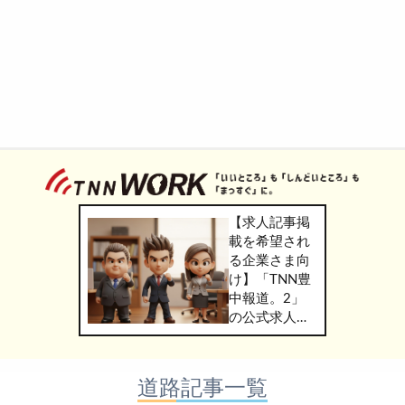
【求人記事掲
載を希望され
る企業さま向
け】「TNN豊
中報道。2」
の公式求人情
報サービス
「TNN
WORK」のご
道路記事一覧
掲載につきま