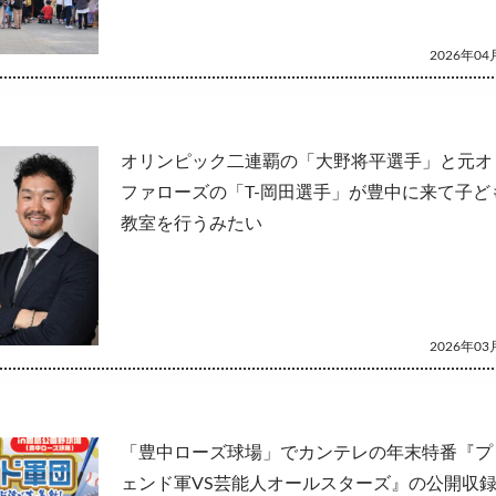
2026年04月
オリンピック二連覇の「大野将平選手」と元オ
ファローズの「T-岡田選手」が豊中に来て子ど
教室を行うみたい
2026年03月
「豊中ローズ球場」でカンテレの年末特番『プ
ェンド軍VS芸能人オールスターズ』の公開収