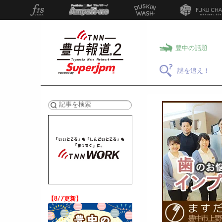
豊中の話題
謎を追え！
検索
【8/7更新】