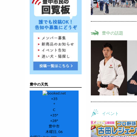
豊中の話題
豊中の天気
+
35
°
C
イベント
+
35°
+
28°
豊中市
木曜日, 06