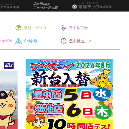
景観・街並み
豊中珍百景
オ104
CM劇場
豊中報道。２