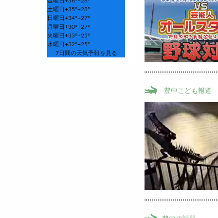
金曜日
+
36°
+
28°
土曜日
+
35°
+
28°
日曜日
+
34°
+
27°
月曜日
+
30°
+
27°
火曜日
+
33°
+
25°
水曜日
+
32°
+
25°
7日間の天気予報を見る
豊中こども報道