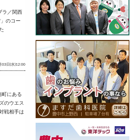
街ブラ／関西
ぽ」のコー
た
03日(水)12:00
南町にある
ズのウエス
対戦相手は