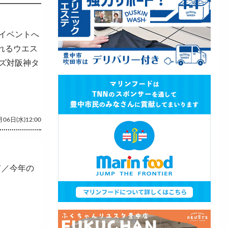
イベントへ
されるウエス
ズ対阪神タ
06日(水)12:00
て／今年の