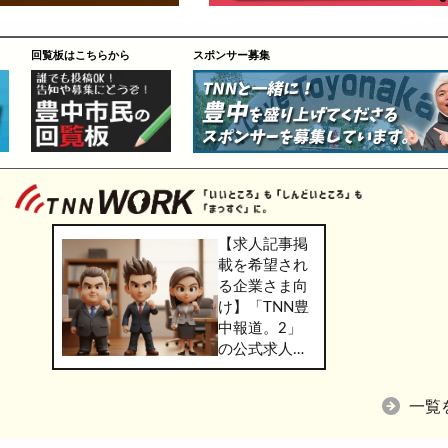
回覧板はこちらから
スポンサー募集
【求人記事掲
載を希望され
る企業さま向
け】「TNN豊
中報道。2」
の公式求人情
報サービス
「TNN
一覧
WORK」のご
掲載につきま