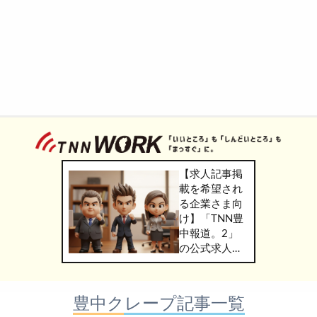
【求人記事掲
載を希望され
る企業さま向
け】「TNN豊
中報道。2」
の公式求人情
報サービス
「TNN
WORK」のご
豊中クレープ記事一覧
掲載につきま