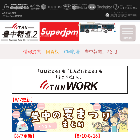
menu
情報提供
回覧板
CM劇場
豊中報道。2とは
【8/7更新】
【8/7更新】
【8/10-8/16】