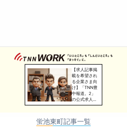
【求人記事掲
載を希望され
る企業さま向
け】「TNN豊
中報道。2」
の公式求人情
報サービス
「TNN
WORK」のご
蛍池東町記事一覧
掲載につきま