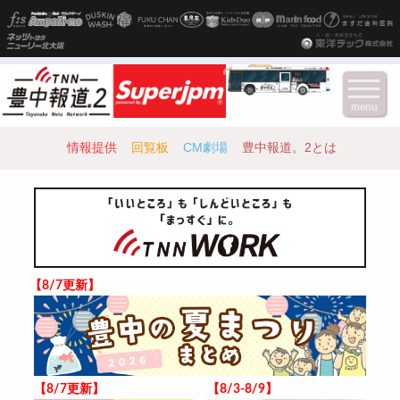
menu
情報提供
回覧板
CM劇場
豊中報道。2とは
【8/7更新】
【8/7更新】
【8/3-8/9】