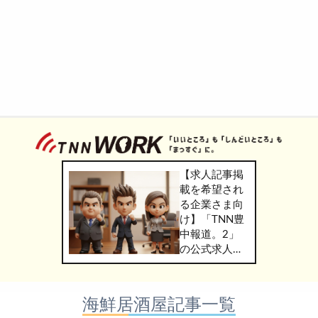
【求人記事掲
載を希望され
る企業さま向
け】「TNN豊
中報道。2」
の公式求人情
報サービス
「TNN
WORK」のご
海鮮居酒屋記事一覧
掲載につきま