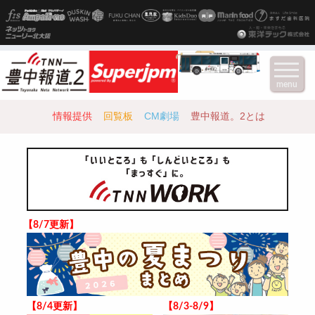
menu
情報提供
回覧板
CM劇場
豊中報道。2とは
【8/7更新】
【8/4更新】
【8/3-8/9】