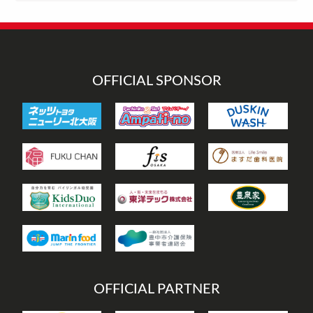
ゴ
リ
ー
OFFICIAL SPONSOR
OFFICIAL PARTNER