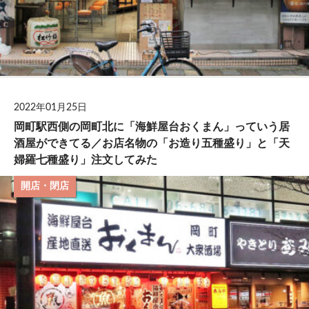
2022年01月25日
岡町駅西側の岡町北に「海鮮屋台おくまん」っていう居
酒屋ができてる／お店名物の「お造り五種盛り」と「天
婦羅七種盛り」注文してみた
開店・閉店