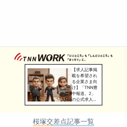
【求人記事掲
載を希望され
る企業さま向
け】「TNN豊
中報道。2」
の公式求人情
報サービス
「TNN
WORK」のご
桜塚交差点記事一覧
掲載につきま