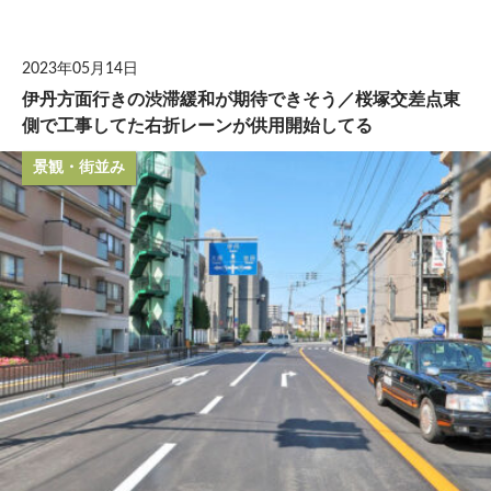
して
2023年05月14日
伊丹方面行きの渋滞緩和が期待できそう／桜塚交差点東
側で工事してた右折レーンが供用開始してる
景観・街並み