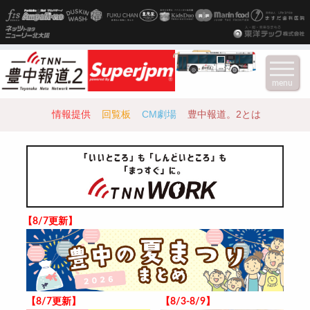
menu
情報提供
回覧板
CM劇場
豊中報道。2とは
【8/7更新】
【8/7更新】
【8/3-8/9】