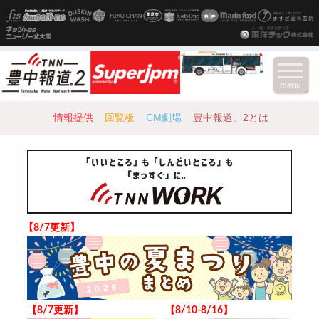
menu
情報提供
回覧板
CM劇場
豊中報道。2とは
【8/7更新】
【8/7更新】
【8/10-8/16】