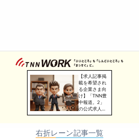
【求人記事掲
載を希望され
る企業さま向
け】「TNN豊
中報道。2」
の公式求人情
報サービス
「TNN
WORK」のご
右折レーン記事一覧
掲載につきま