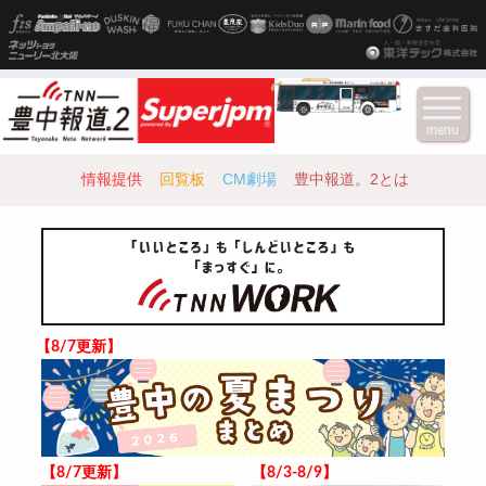
menu
情報提供
回覧板
CM劇場
豊中報道。2とは
【8/7更新】
【8/7更新】
【8/3-8/9】