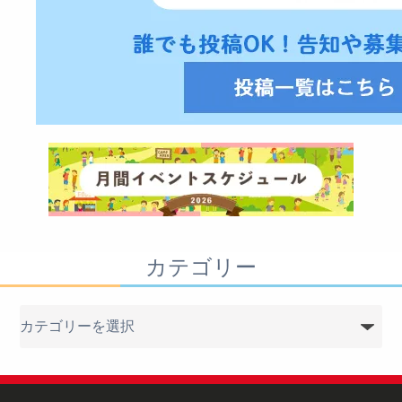
カテゴリー
カ
テ
ゴ
リ
ー