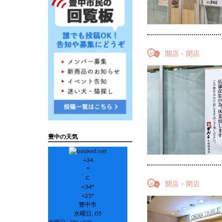
開店・閉店
豊中の天気
+
34
°
C
開店・閉店
+
34°
+
25°
豊中市
水曜日, 05