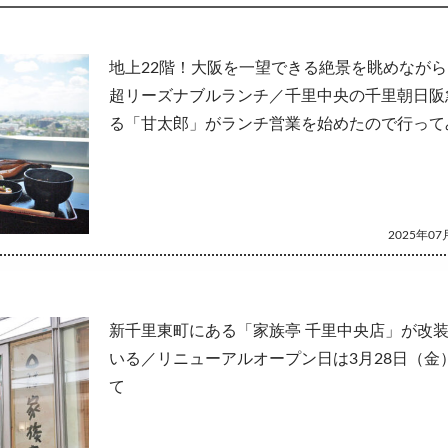
して
地上22階！大阪を一望できる絶景を眺めなが
超リーズナブルランチ／千里中央の千里朝日阪
る「甘太郎」がランチ営業を始めたので行って
2025年07月
新千里東町にある「家族亭 千里中央店」が改
いる／リニューアルオープン日は3月28日（金
て