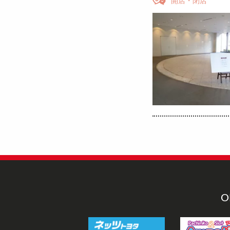
開店・閉店
O