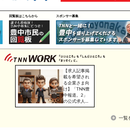
回覧板はこちらから
スポンサー募集
【求人記事掲
載を希望され
る企業さま向
け】「TNN豊
中報道。2」
の公式求人情
報サービス
「TNN
一覧
WORK」のご
掲載につきま