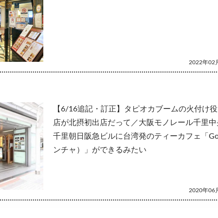
2022年02月
【6/16追記・訂正】タピオカブームの火付け
店が北摂初出店だって／大阪モノレール千里中
千里朝日阪急ビルに台湾発のティーカフェ「Gong
ンチャ）」ができるみたい
2020年06月