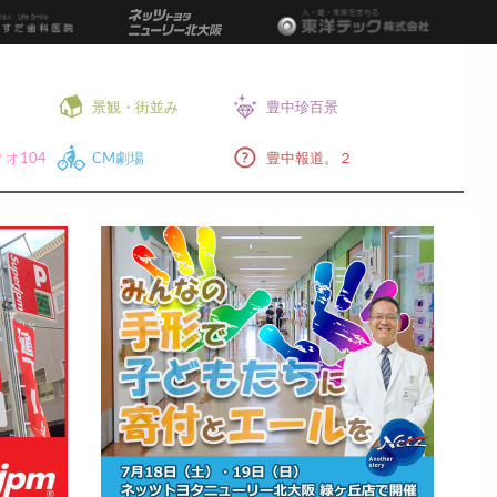
景観・街並み
豊中珍百景
オ104
CM劇場
豊中報道。２