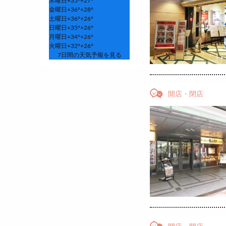
木曜日
+
35°
+
27°
金曜日
+
36°
+
28°
土曜日
+
36°
+
26°
日曜日
+
35°
+
26°
月曜日
+
34°
+
26°
火曜日
+
32°
+
26°
7日間の天気予報を見る
開店・閉店