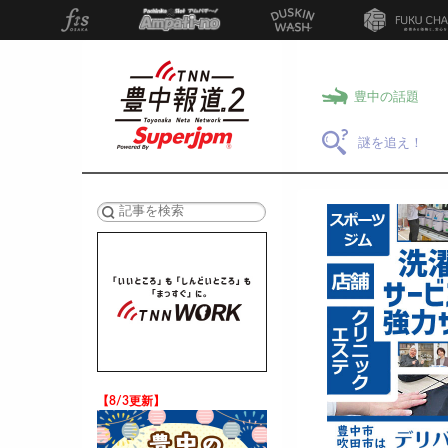
豊中の話題
謎を追え！
検索
【8/3更新】