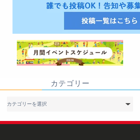
カテゴリー
カ
テ
ゴ
リ
ー