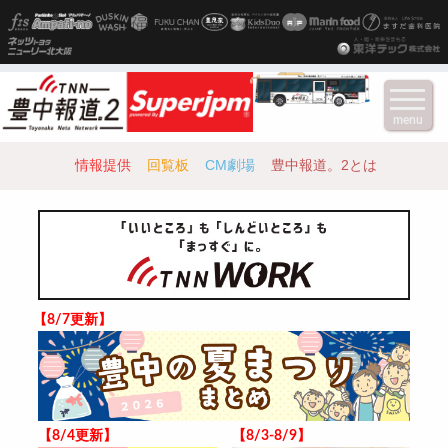
menu
情報提供
回覧板
CM劇場
豊中報道。2とは
【8/7更新】
【8/4更新】
【8/3-8/9】