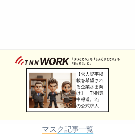
【求人記事掲
載を希望され
る企業さま向
け】「TNN豊
中報道。2」
の公式求人情
報サービス
「TNN
WORK」のご
マスク記事一覧
掲載につきま