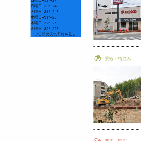
日曜日
+
31°
+
27°
月曜日
+
33°
+
24°
火曜日
+
31°
+
24°
水曜日
+
31°
+
25°
木曜日
+
32°
+
25°
金曜日
+
35°
+
25°
7日間の天気予報を見る
景観・街並み