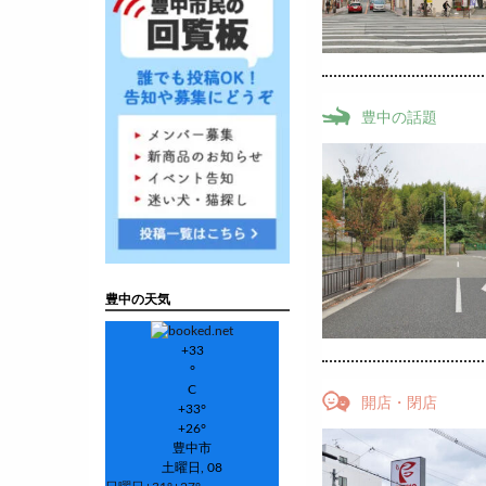
豊中の話題
豊中の天気
+
33
°
C
開店・閉店
+
33°
+
26°
豊中市
土曜日, 08