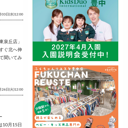
03日(水)12:00
東泉丘店」
すぐ北へ伸
て聞いてみ
26日(火)12:00
ー
10月15日