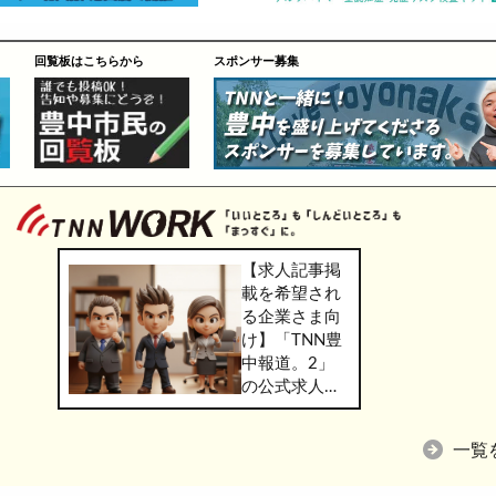
回覧板はこちらから
スポンサー募集
【求人記事掲
載を希望され
る企業さま向
け】「TNN豊
中報道。2」
の公式求人情
報サービス
「TNN
一覧
WORK」のご
掲載につきま