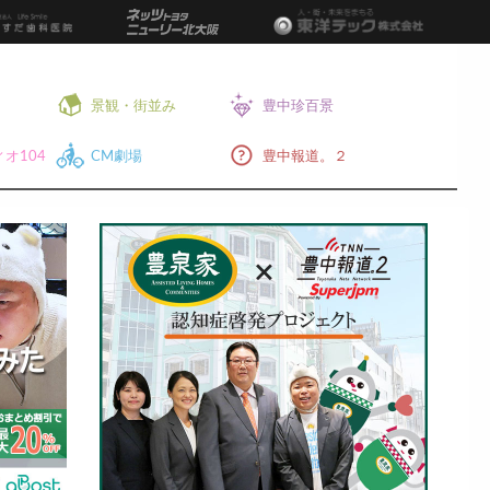
景観・街並み
豊中珍百景
オ104
CM劇場
豊中報道。２