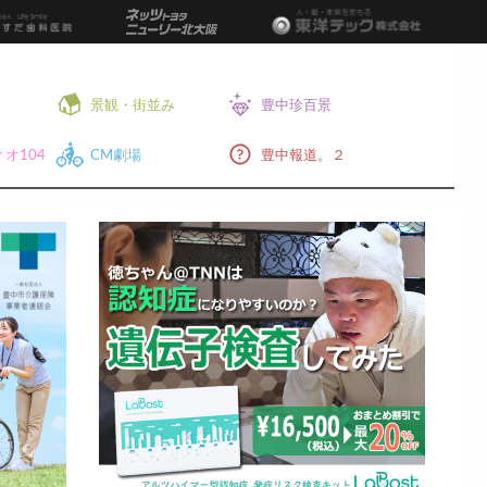
景観・街並み
豊中珍百景
オ104
CM劇場
豊中報道。２