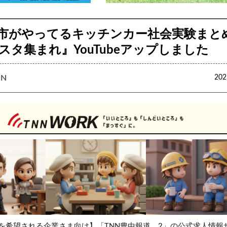
市がやってるキッチンカー社会実験まと
キスタ集まれ』YouTubeアップしました
N
20
を希望される企業さま向け】「TNN豊中報道。2」の公式求人情報