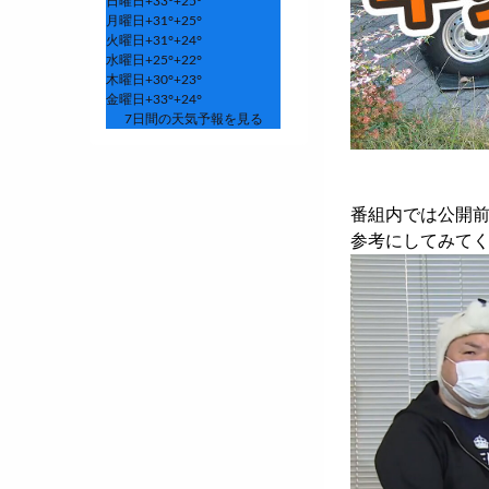
日曜日
+
33°
+
25°
月曜日
+
31°
+
25°
火曜日
+
31°
+
24°
水曜日
+
25°
+
22°
木曜日
+
30°
+
23°
金曜日
+
33°
+
24°
7日間の天気予報を見る
番組内では公開
参考にしてみて