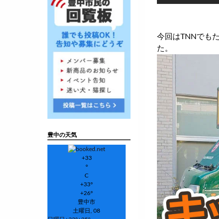
今回はTNNでも
た。
豊中の天気
+
33
°
C
+
33°
+
26°
豊中市
土曜日, 08