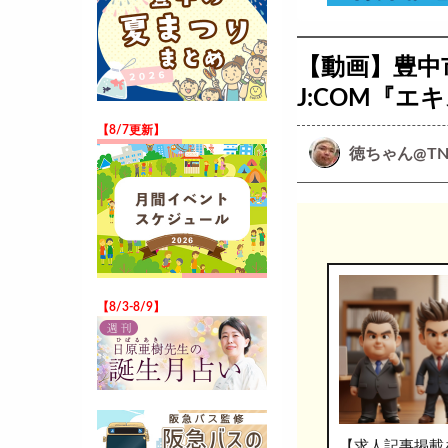
【動画】豊中
J:COM『エ
【8/7更新】
徳ちゃん@TN
【8/3-8/9】
【求人記事掲載