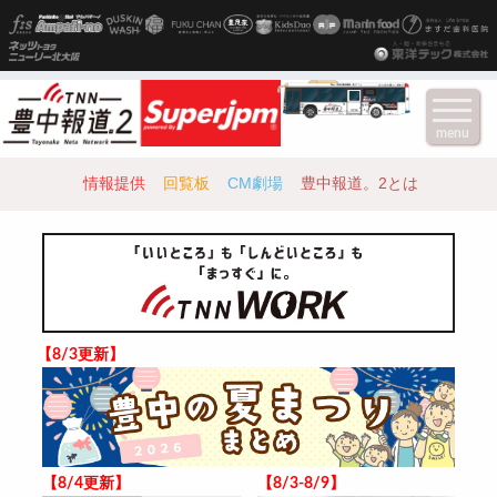
menu
情報提供
回覧板
CM劇場
豊中報道。2とは
【8/3更新】
【8/4更新】
【8/3-8/9】