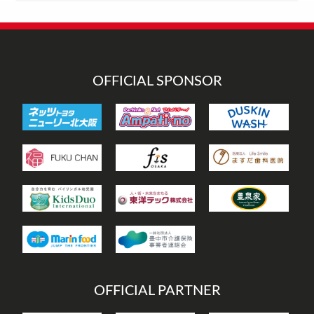
ゴ
リ
ー
OFFICIAL SPONSOR
OFFICIAL PARTNER