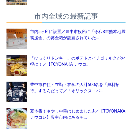
市内全域の最新記事
市内5ヶ所に設置／豊中市役所に「令和8年熊本地震
義援金」の募金箱が設置されていた…
「びっくりドンキー」のポテトとイチゴミルクがお
得に！／【TOYONAKA ナウコ…
豊中市在住・在勤・在学の人計500名を「無料招
待」するんだって／「オリックス・バ…
夏本番！冷やし中華はじめました♪／【TOYONAKA
ナウコレ】豊中市内にあるチ…