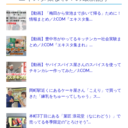
【動画】「梅田から蛍池まで歩いて帰る」ために！
情報まとめ／J:COM『エキスタ集…
【動画】豊中市がやってるキッチンカー社会実験ま
とめ／J:COM『エキスタ集まれ』…
【動画】ヤバイスパイス屋さんのスパイスを使って
チキンカレー作ってみた／J:COM…
岡町駅近くにあるケーキ屋さん「こえり」で買って
きた「練乳をちゅーってしちゃう」ス…
本町3丁目にある「菓匠 浪花堂（なにわどう）」で
売ってる冬季限定の"とろけそう"…