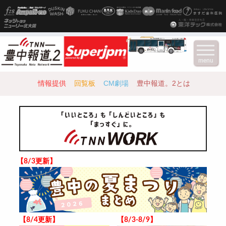
menu
情報提供
回覧板
CM劇場
豊中報道。2とは
【8/3更新】
【8/4更新】
【8/3-8/9】