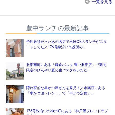
一覧を見る
豊中ランチの最新記事
予約必須だったあの名店で当日OKのランチがスタ
ートしてた／176号線沿い市役所の…
服部南町にある「鎌倉パスタ 豊中服部店」で期間
限定のひんやり夏の生パスタをいただ…
隠れ家的な串かつ屋さんを発見！／永楽荘にある
「串かつ漣（レン）」で「串かつ定食」…
176号線沿いの神州町にある「神戸屋ブレッドラブ