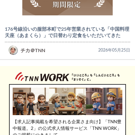
176号線沿いの服部本町で25年営業されている「中国料理
天座（あまくら）」で日替わり定食をいただいてきた
チカ＠TNN
2026年05月25日
【求人記事掲載を希望される企業さま向け】「TNN豊
中報道。2」の公式求人情報サービス「TNN WORK」