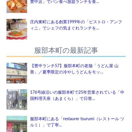
豊中店」でパン食べ放題ランチを食…
庄内東町にある創業1999年の「ビストロ・アンフ
ィニ」でシェフの気まぐれランチを…
服部本町の最新記事
【豊中ランチ57】服部本町の老舗「うどん屋 山
善」／夏季限定の冷やしうどんをモッ…
176号線沿いの服部本町で25年営業されている「中
国料理天座（あまくら）」で日替…
服部本町にある「restaurer tsurumi（レストール ツ
ルミ）」で丁寧…