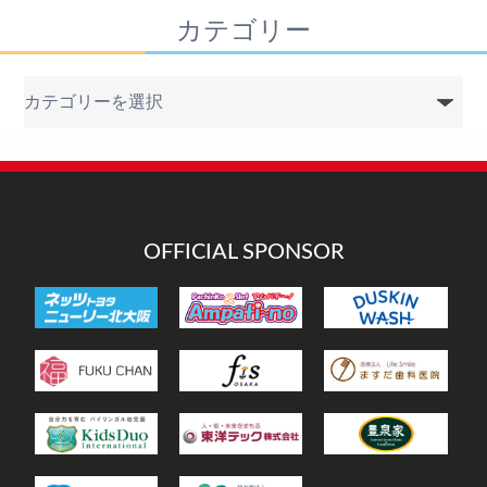
カテゴリー
カ
テ
ゴ
リ
ー
OFFICIAL SPONSOR