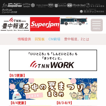
menu
情報提供
回覧板
CM劇場
豊中報道。2とは
【8/3更新】
【8/4更新】
【8/3-8/9】