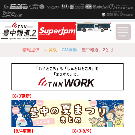
menu
情報提供
回覧板
CM劇場
豊中報道。2とは
【8/3更新】
【8/4更新】
【8/3-8/9】