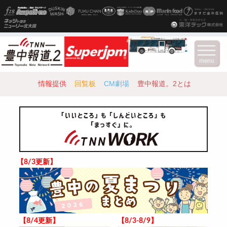
menu
情報提供
回覧板
CM劇場
豊中報道。2とは
【8/3更新】
【8/4更新】
【8/3-8/9】