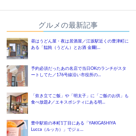
グルメの最新記事
昼はうどん屋・夜は居酒屋／江坂駅近くの豊津町に
ある「饂飩（うどん）とお酒 金爾(…
予約必須だったあの名店で当日OKのランチがスタ
ートしてた／176号線沿い市役所の…
「炊き立てご飯」や「明太子」に「ご飯のお供」も
食べ放題♪／エキスポシティにある明…
豊中駅前の本町1丁目にある「YAKIGASHIYA
Lucca（ルッカ）」でジェ…