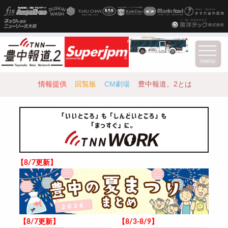
menu
情報提供
回覧板
CM劇場
豊中報道。2とは
【8/7更新】
【8/7更新】
【8/3-8/9】