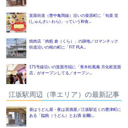
箕面街道（豊中亀岡線）沿いの柴原町に「旬菜 笑
(しゅんさい わら)」っていう和食…
焼肉店「肉処 倉（くら）」の跡地／ロマンチック
街道沿いの桜の町に「FIT PLA…
171号線沿いの箕面市稲に「青木松風庵 月化粧箕面
店」がオープンしてる／オープン…
江坂駅周辺（準エリア）の最新記事
昼はうどん屋・夜は居酒屋／江坂駅近くの豊津町に
ある「饂飩（うどん）とお酒 金爾(…