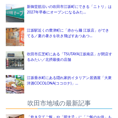
新御堂筋沿いの吹田市江坂町にできる「ニトリ」は
2027年早春にオープンになるみた…
江坂駅近くの豊津町に「赤から麺 江坂店」ができ
てる／夏の暑さを吹き飛ばすあつあつ…
吹田市広芝町にある「TSUTAYA江坂南店」が閉店す
るみたい／北摂最後の店舗
江坂垂水町にある隠れ家的イタリアン居酒屋「大衆
洋酒COCOLONA(ココロナ)」…
吹田市地域の最新記事
「炊き立てご飯」や「明太子」に「ご飯のお供」も