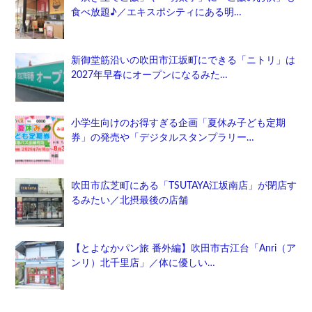
食べ放題♪／エキスポシティにある明…
新御堂筋沿いの吹田市江坂町にできる「ニトリ」は
2027年早春にオープンになるみた…
小学生向けのお得すぎる企画「夏休み子ども定期
券」の発売や「デジタルスタンプラリー…
吹田市広芝町にある「TSUTAYA江坂南店」が閉店す
るみたい／北摂最後の店舗
【とよなかパン旅 番外編】吹田市古江台「Anri（ア
ンリ）北千里店」／体に優しい…