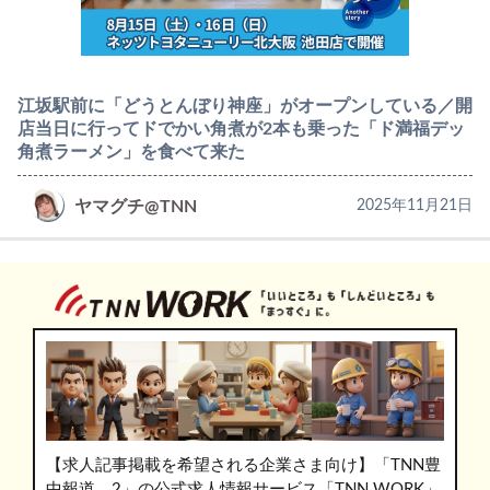
江坂駅前に「どうとんぼり神座」がオープンしている／開
店当日に行ってドでかい角煮が2本も乗った「ド満福デッ
角煮ラーメン」を食べて来た
ヤマグチ@TNN
2025年11月21日
【求人記事掲載を希望される企業さま向け】「TNN豊
中報道。2」の公式求人情報サービス「TNN WORK」