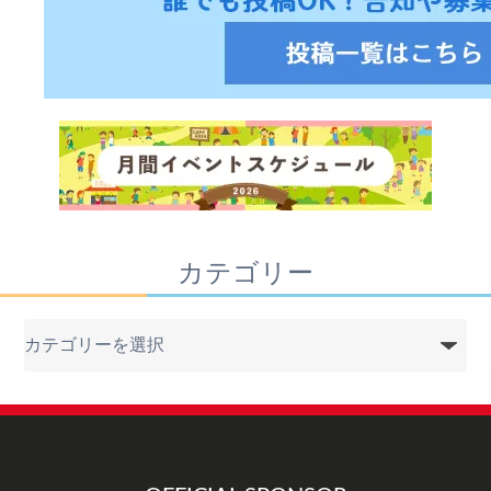
カテゴリー
カ
テ
ゴ
リ
ー