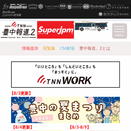
menu
情報提供
回覧板
CM劇場
豊中報道。2とは
【8/3更新】
【8/4更新】
【8/3-8/9】